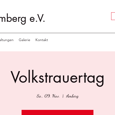
mberg e.V.
altungen
Galerie
Kontakt
Volkstrauertag
So., 09. Nov.
  |  
Amberg