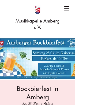
Musikkapelle Amberg
e.V.
Bockbierfest in
Amberg
Sa., 25. März
  |  
Amberg